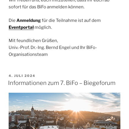
Wir freuen uns, euch mitzuteilen, dass ihr euch ab
sofort für das BiFo anmelden können.
Die
Anmeldung
für die Teilnahme ist auf dem
Eventportal
möglich.
Mit feundlichen Grüßen,
Univ.-Prof. Dr.-Ing. Bernd Engel und Ihr BiFo-
Organisationsteam
VERÖFFENTLICHT
4. JULI 2024
AM
Informationen zum 7. BiFo – Biegeforum