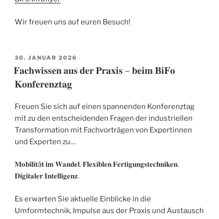
Wir freuen uns auf euren Besuch!
VERÖFFENTLICHT
30. JANUAR 2026
AM
𝐅𝐚𝐜𝐡𝐰𝐢𝐬𝐬𝐞𝐧 𝐚𝐮𝐬 𝐝𝐞𝐫 𝐏𝐫𝐚𝐱𝐢𝐬 – 𝐛𝐞𝐢𝐦 𝐁𝐢𝐅𝐨
𝐊𝐨𝐧𝐟𝐞𝐫𝐞𝐧𝐳𝐭𝐚𝐠
Freuen Sie sich auf einen spannenden Konferenztag
mit zu den entscheidenden Fragen der industriellen
Transformation mit Fachvorträgen von Expertinnen
und Experten zu…
𝐌𝐨𝐛𝐢𝐥𝐢𝐭ä𝐭 𝐢𝐦 𝐖𝐚𝐧𝐝𝐞𝐥. 𝐅𝐥𝐞𝐱𝐢𝐛𝐥𝐞𝐧 𝐅𝐞𝐫𝐭𝐢𝐠𝐮𝐧𝐠𝐬𝐭𝐞𝐜𝐡𝐧𝐢𝐤𝐞𝐧.
𝐃𝐢𝐠𝐢𝐭𝐚𝐥𝐞𝐫 𝐈𝐧𝐭𝐞𝐥𝐥𝐢𝐠𝐞𝐧𝐳.
Es erwarten Sie aktuelle Einblicke in die
Umformtechnik, Impulse aus der Praxis und Austausch