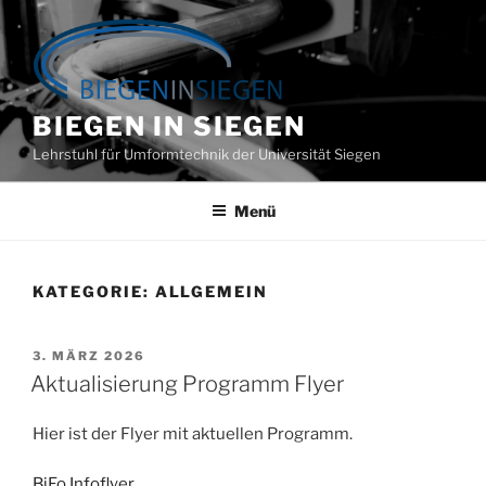
Zum
Inhalt
springen
BIEGEN IN SIEGEN
Lehrstuhl für Umformtechnik der Universität Siegen
Menü
KATEGORIE:
ALLGEMEIN
VERÖFFENTLICHT
3. MÄRZ 2026
AM
Aktualisierung Programm Flyer
Hier ist der Flyer mit aktuellen Programm.
BiFo Infoflyer